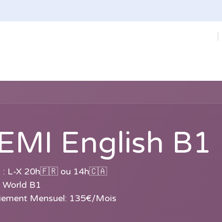
Cours
À propos de nous
Contactez-nous
Bo
EMI English B1
1
: L-X 20h🇫🇷 ou 14h🇨🇦
 World B1
aiement Mensuel: 135€/Mois